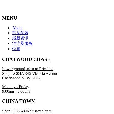
MENU
About
常见问题
最新资讯
治疗及服务
位置
CHATWOOD CHASE
Lower ground, next to Priceline
Shop LG04A 345 Victoria Avenue
Chatswood NSW, 2067
Monday - Friday
9:00am - 5:00pm
CHINA TOWN
Shop 5, 336-346 Sussex Street